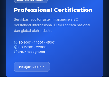
Professional Certification
Sertifikasi auditor sistem manajemen ISO
berstandar internasional. Diakui secara nasional
dan global oleh industri.
ISO 9001 · 14001 · 45001
ISO 27001 · 22000
BNSP Recognized
Pelajari Lebih
02